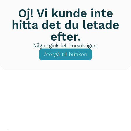
Oj! Vi kunde inte
hitta det du letade
efter.
Något gick fel. Försök igen.
Återgå till butiken