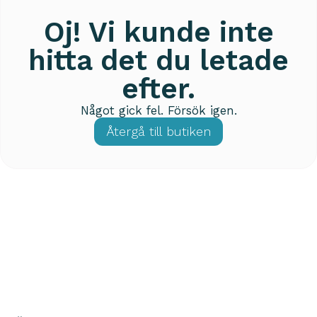
Oj! Vi kunde inte
hitta det du letade
efter.
Något gick fel. Försök igen.
Återgå till butiken