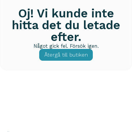
Oj! Vi kunde inte
hitta det du letade
efter.
Något gick fel. Försök igen.
Återgå till butiken