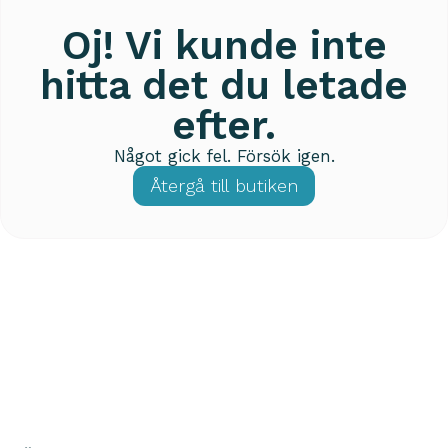
Oj! Vi kunde inte
hitta det du letade
efter.
Något gick fel. Försök igen.
Återgå till butiken