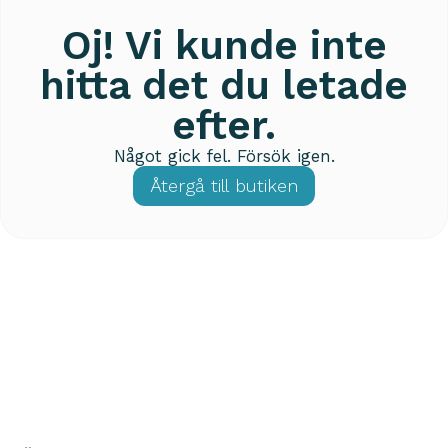
Oj! Vi kunde inte
hitta det du letade
efter.
Något gick fel. Försök igen.
Återgå till butiken