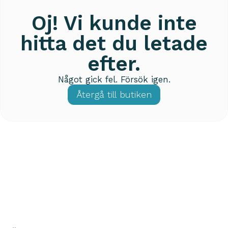
Oj! Vi kunde inte
hitta det du letade
efter.
Något gick fel. Försök igen.
Återgå till butiken