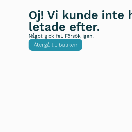
Oj! Vi kunde inte 
letade efter.
Något gick fel. Försök igen.
Återgå till butiken